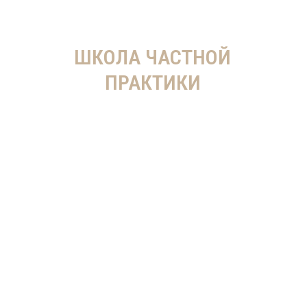
ШКОЛА ЧАСТНОЙ
ПРАКТИКИ
ОТ ДИПЛОМА НА
СТЕНЕ
ДО ПЕРВЫХ
ДЕНЕГ – 2022
Курс для помогающих
практиков, прямо в процессе