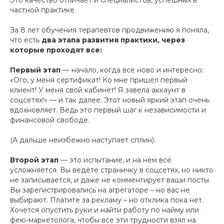
Это качество отличает и специалистов, успешных в
частной практике.
За 8 лет обучения терапевтов продвижению я поняла,
что есть
два этапа развития практики, через
которые проходят все:
Первый этап
— начало, когда всё ново и интересно:
«Ого, у меня сертификат! Ко мне пришёл первый
клиент! У меня свой кабинет! Я завела аккаунт в
соцсетях!» — и так далее. Этот новый яркий этап очень
вдохновляет. Ведь это первый шаг к независимости и
финансовой свободе.
(А дальше неизбежно наступает сплин).
Второй этап
— это испытание, и на нём всё
усложняется. Вы ведёте страничку в соцсетях, но никто
не записывается, и даже не комментирует ваши посты.
Вы зарегистрировались на агрегаторе – но вас не
выбирают. Платите за рекламу – но отклика пока нет.
Хочется опустить руки и найти работу по найму или
фею-маркетолога, чтобы все эти трудности взял на